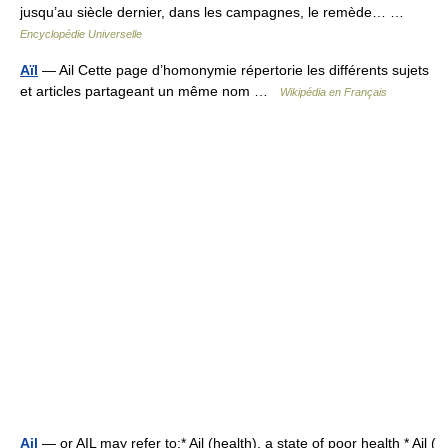
jusqu’au siècle dernier, dans les campagnes, le remède… …
Encyclopédie Universelle
Aïl
— Ail Cette page d’homonymie répertorie les différents sujets
et articles partageant un même nom …
Wikipédia en Français
Ail
— or AIL may refer to:* Ail (health), a state of poor health * Ail (