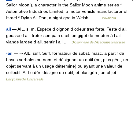
Sailor Moon ), a character in the Sailor Moon anime series *
Automotive Industries Limited, a motor vehicle manufacturer of
Israel * Dylan Ail Don, a night god in Welsh… …
Wikipedia
ail
— AIL. s. m. Espece d oignon d odeur tres forte. Teste d ail.
gousse d ail. froter son pain d ail. un gigot de mouton à l ail.
viande lardée d ail. sentir l ail …
Dictionnaire de l'Académie française
-ail
— ⇒ AIL, suff. Suff. formateur de subst. masc. à partir de
bases verbales ou nom. et désignant un outil (ou, plus gén., un
objet servant à un usage déterminé) ou ayant une valeur de
collectif. A. Le dér. désigne ou outil, et plus gén., un objet… …
Encyclopédie Universelle