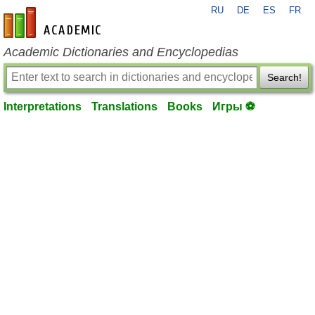
RU
DE
ES
FR
en-academic.com
Academic Dictionaries and Encyclopedias
Search!
Interpretations
Translations
Books
Игры ⚽