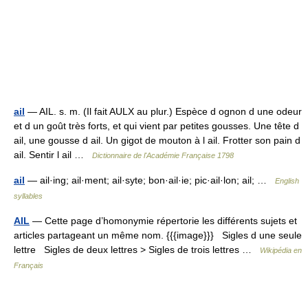
ail
— AIL. s. m. (Il fait AULX au plur.) Espèce d ognon d une odeur
et d un goût très forts, et qui vient par petites gousses. Une tête d
ail, une gousse d ail. Un gigot de mouton à l ail. Frotter son pain d
ail. Sentir l ail …
Dictionnaire de l'Académie Française 1798
ail
— ail·ing; ail·ment; ail·syte; bon·ail·ie; pic·ail·lon; ail; …
English
syllables
AIL
— Cette page d’homonymie répertorie les différents sujets et
articles partageant un même nom. {{{image}}} Sigles d une seule
lettre Sigles de deux lettres > Sigles de trois lettres …
Wikipédia en
Français