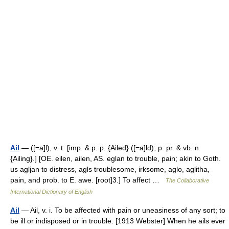
Ail
— ([=a]l), v. t. [imp. & p. p. {Ailed} ([=a]ld); p. pr. & vb. n.
{Ailing}.] [OE. eilen, ailen, AS. eglan to trouble, pain; akin to Goth.
us agljan to distress, agls troublesome, irksome, aglo, aglitha,
pain, and prob. to E. awe. [root]3.] To affect …
The Collaborative
International Dictionary of English
Ail
— Ail, v. i. To be affected with pain or uneasiness of any sort; to
be ill or indisposed or in trouble. [1913 Webster] When he ails ever