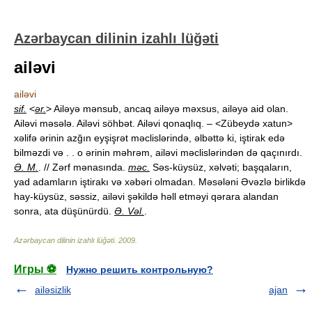
Azərbaycan dilinin izahlı lüğəti
ailəvi
ailəvi
sif.
<
ər.
> Ailəyə mənsub, ancaq ailəyə məxsus, ailəyə aid olan.
Ailəvi məsələ. Ailəvi söhbət. Ailəvi qonaqlıq. – <Zübeydə xatun>
xəlifə ərinin azğın eyşişrət məclislərində, əlbəttə ki, iştirak edə
bilməzdi və . . o ərinin məhrəm, ailəvi məclislərindən də qaçınırdı.
Ə. M.
. // Zərf mənasında.
məc.
Səs-küysüz, xəlvəti; başqaların,
yad adamların iştirakı və xəbəri olmadan. Məsələni Əvəzlə birlikdə
hay-küysüz, səssiz, ailəvi şəkildə həll etməyi qərara alandan
sonra, ata düşünürdü.
Ə. Vəl.
.
Azərbaycan dilinin izahlı lüğəti
.
2009
.
Игры ⚽
Нужно решить контрольную?
ailəsizlik
ajan